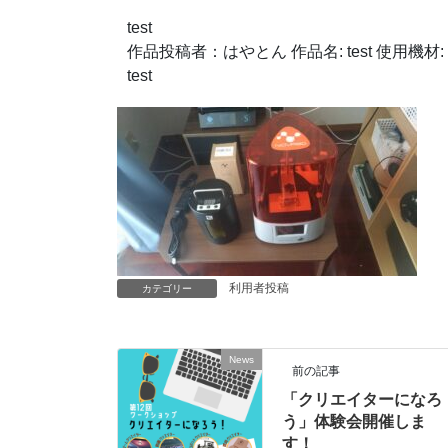
test
作品投稿者：はやとん 作品名: test 使用機材: Tro
test
利用者投稿
カテゴリー
News
前の記事
「クリエイターになろ
う」体験会開催しま
す！