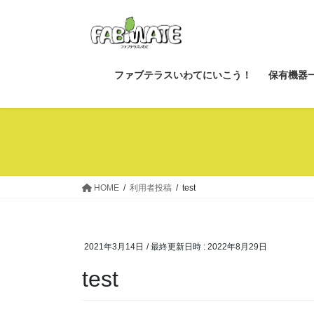
コ
ナ
ン
ビ
テ
ゲ
ン
ー
ツ
シ
ファブテラスいわてにいこう！
保有機器
へ
ョ
ス
ン
キ
に
ッ
移
プ
動
HOME
利用者投稿
test
2021年3月14日
/ 最終更新日時 :
2022年8月29日
test