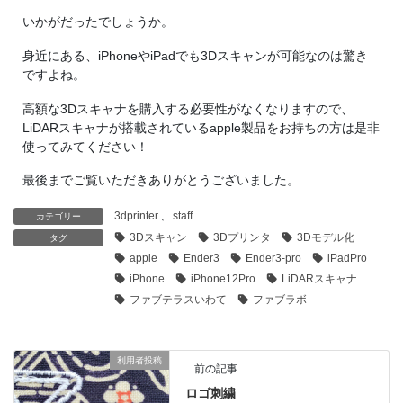
いかがだったでしょうか。
身近にある、iPhoneやiPadでも3Dスキャンが可能なのは驚き
ですよね。
高額な3Dスキャナを購入する必要性がなくなりますので、
LiDARスキャナが搭載されているapple製品をお持ちの方は是非
使ってみてください！
最後までご覧いただきありがとうございました。
3dprinter
、
staff
カテゴリー
3Dスキャン
3Dプリンタ
3Dモデル化
タグ
apple
Ender3
Ender3-pro
iPadPro
iPhone
iPhone12Pro
LiDARスキャナ
ファブテラスいわて
ファブラボ
利用者投稿
前の記事
ロゴ刺繍