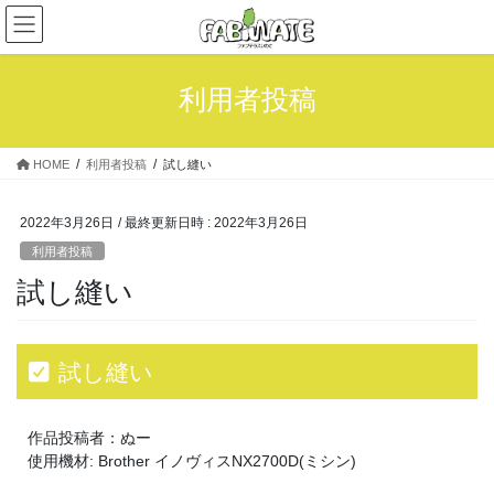
コ
ナ
ン
ビ
テ
ゲ
ン
ー
利用者投稿
ツ
シ
へ
ョ
ス
ン
HOME
利用者投稿
試し縫い
キ
に
ッ
移
プ
動
2022年3月26日
/ 最終更新日時 :
2022年3月26日
利用者投稿
試し縫い
試し縫い
作品投稿者：ぬー
使用機材: Brother イノヴィスNX2700D(ミシン)