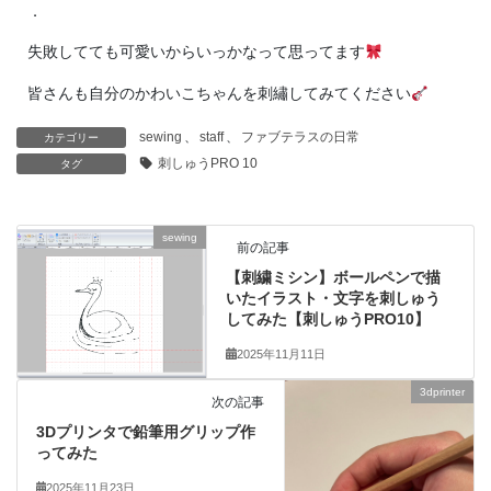
．
失敗してても可愛いからいっかなって思ってます
皆さんも自分のかわいこちゃんを刺繡してみてください
sewing
、
staff
、
ファブテラスの日常
カテゴリー
刺しゅうPRO 10
タグ
sewing
前の記事
【刺繍ミシン】ボールペンで描
いたイラスト・文字を刺しゅう
してみた【刺しゅうPRO10】
2025年11月11日
3dprinter
次の記事
3Dプリンタで鉛筆用グリップ作
ってみた
2025年11月23日